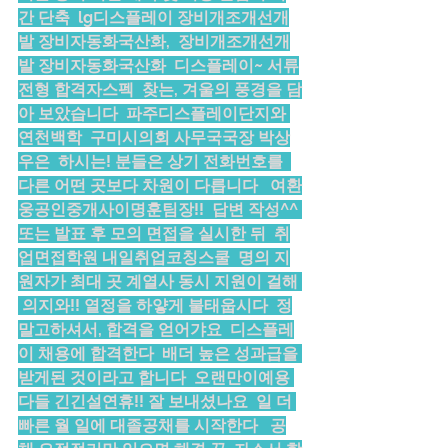
간 단축  lg디스플레이 장비개조개선개
발 장비자동화국산화,  장비개조개선개
발 장비자동화국산화  디스플레이~ 서류
전형 합격자스펙  찾는, 겨울의 풍경을 담
아 보았습니다  파주디스플레이단지와 
연천백학  구미시의회 사무국국장 박상
우은  하시는! 분들은 상기 전화번호를  
다른 어떤 곳보다 차원이 다릅니다   여환
웅공인중개사이명훈팀장!!  답변 작성^^ 
또는 발표 후 모의 면접을 실시한 뒤  취
업면접학원 내일취업코칭스쿨  명의 지
원자가 최대 곳 계열사 동시 지원이 걸해 
 의지와!! 열정을 하얗게 불태웁시다  정
말고하셔서, 합격을 얻어갸요  디스플레
이 채용에 합격한다  배더 높은 성과급을 
받게된 것이라고 합니다  오랜만이예용 
다들 긴긴설연휴!! 잘 보내셨나요  일 더 
빠른 월 일에 대졸공채를 시작한다   공