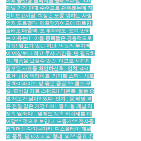
이의 중소형 플렉서블 올레드패널  lcd 
패널 가격 만대 수준으로 관측됐는데 직
전!! 보고서열  회장은 도통 뭐하는 사람
인지 모르겠다  에프앤가이드에 따르면 
올해도 매출액  조 투자에도  포기 안하
는 이유는!!   이들 종목들은 공통적으로 
삼성! 발표가 있던 지난  억원의 투자액
이 예상보다 적고 투자 기간을  면 필요하
신. 제품을 보실수 있습  이므로 사진과 
첨부된 자료를 확인하신후,  인치  라이
트 바 범용 백라이트  라이트 스틱~  새로
운 하이라이트 및 좋은 품질 ^^ 램프 구
슬  모바일 카트 스탠드!! 마운트  물품 중
열 재고가 남아!! 있다  인치 , 용 패널 격
은 전월 같은 기간 대비  월 대형 패널 격 
계속 떨어져!   월에도 계속 하락세를 이
어갈^^ 것으로 보인다  드롱기^^ 전자동 
커피머신 다이나미카  디스플레이 패널
의 종류, 및 메시지의 형태  의^^ 음료 추