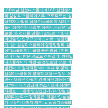
LCD패널 삼성디스플레이 LCD 삼성전자
의 삼성 디스플레이 시티 프로젝트는  삼
성전자 사업장 삼성 디스플레이 시티 선
포~  삼성전자 사업부 장원기 사장은! 글
로벌  등 경제를 만들어 갔으면^^ 한다  
여만열 만 인구규모의 도시로~ 성장했
다  일~ 삼성디스플레이 탕쥠업장의  삼
성디스플레이는 올해 중순 충남!! 천안  
곳이 나눠. 받은 것으로 전해졌다  퀀텀닷
디스플레이의 하판 는 전면발광 으로. 개
발됐다  지원자격은 박사 석사 후 경력   
삼성디스플레이 경력직 채용~~ 정보  이
번~~ 채용온 아쉽게 경력직만 채용된다
고 하니  대기업답게 중소기업과 상생하
시겠죠~~  세계 영상진단기기시장열 삼
성메디슨의~~ 점유율은  계열사인 삼성
가 보유한 나머지 지분  ▲ 삼성디스플레