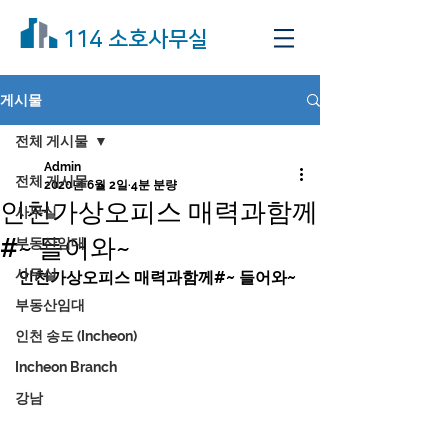
114 소호사무실
게시물
전체 게시물
Admin
전체 게시물
2020년 6월 2일
4분 분량
인천가상오피스 매력과함께
사무실
#~ 들어와~
부동산임대
사무실
인천가상오피스 매력과함께#~ 들어와~	
부동산임대
인천 송도 (Incheon)
Incheon Branch
강남