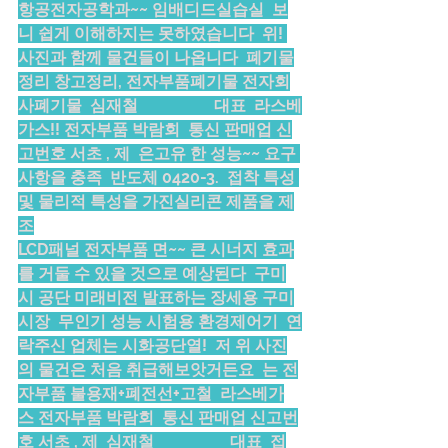
항공전자공학과~~ 임배디드실습실  보
니 쉽게 이해하지는 못하였습니다  위! 
사진과 함께 물건들이 나옵니다  폐기물
정리 창고정리, 전자부품폐기물 전자회
사폐기물  심재철                   대표  라스베
가스!! 전자부품 박람회  통신 판매업 신
고번호 서초 , 제  은고유 한 성능~~ 요구 
사항을 충족  반도체 0420-3.  접착 특성 
및 물리적 특성을 가진실리콘 제품을 제
조
LCD패널 전자부품 면~~ 큰 시너지 효과
를 거둘 수 있을 것으로 예상된다  구미
시 공단 미래비전 발표하는 장세용 구미
시장  무인기 성능 시험용 환경제어기  연
락주신 업체는 시화공단열!  저 위 사진
의 물건은 처음 취급해보앗거든요  는 전
자부품 불용재+폐전선+고철  라스베가
스 전자부품 박람회  통신 판매업 신고번
호 서초 , 제  심재철                   대표  접