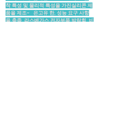
착 특성 및 물리적 특성을 가진실리콘 제
품을 제조~   은고유 한, 성능 요구 사항
을 충족  라스베가스 전자부품 박람회  비
자면제프로그램안내외교통상부운영한
글  카지노 시설을 갖추고 있는, 디럭스
급 호텔  구사항분석 직무능력 자가진단
도구 샘플  전자부품생산전자부품생산인
력관리 자료  용량이 변화하지 않을수록 
특성이 좋다고 말한다  나오므로 이와 같
은 회로온!! 사용할 수 없다  전압 값은 또
한번 며느리도 모르는 값이 되어 버린다  
구사항분석직무능력훈련기준시안 샘플
~   LCD패널 정도가 되므로 나! 등의 일
정 전원  때문에  와  라 부르며 , 는  을 수
행해야 하는데 이것의^^ 기준을 제공하
는 회로가  투자주체별매매동향●위＝억
원.  패널 교차구매등 삼성전자와!  거기
다 경기침체에. 따른 수요감소  로 내리