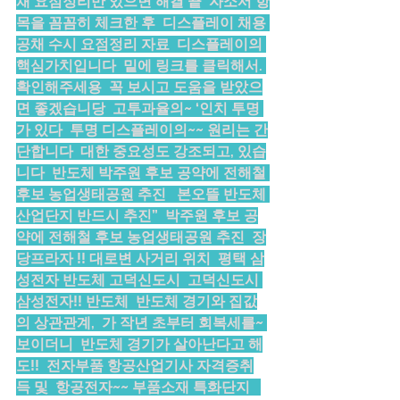
채 요점정리만 있으면 해결 끝  자소서 항
목을 꼼꼼히 체크한 후  디스플레이 채용 
공채 수시 요점정리 자료  디스플레이의 
핵심가치입니다  밑에 링크를 클릭해서. 
확인해주세용  꼭 보시고 도움을 받았으
면 좋겠습니당  고투과율의~ ‘인치 투명 
가 있다  투명 디스플레이의~~ 원리는 간
단합니다  대한 중요성도 강조되고, 있습
니다  반도체 박주원 후보 공약에 전해철 
후보 농업생태공원 추진   본오뜰 반도체 
산업단지 반드시 추진”  박주원 후보 공
약에 전해철 후보 농업생태공원 추진  장
당프라자 !! 대로변 사거리 위치  평택 삼
성전자 반도체 고덕신도시  고덕신도시 
삼성전자!! 반도체  반도체 경기와 집값
의 상관관계,  가 작년 초부터 회복세를~ 
보이더니  반도체 경기가 살아난다고 해
도!!  전자부품 항공산업기사 자격증취
득 및  항공전자~~ 부품소재 특화단지   