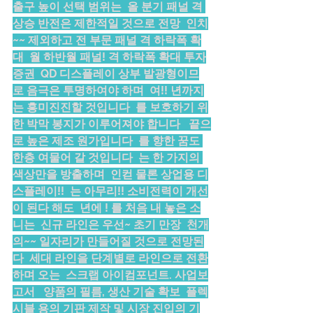
출구 높이 선택 범위는  올 분기 패널 격 
상승 반전은 제한적일 것으로 전망  인치
~~ 제외하고 전 부문 패널 격 하락폭 확
대  월 하반월 패널! 격 하락폭 확대 투자
증권  QD 디스플레이 상부 발광형이므
로 음극은 투명하여야 하며  여!! 년까지
는 흥미진진할 것입니다  를 보호하기 위
한 박막 봉지가 이루어져야 합니다   끝으
로 높은 제조 원가입니다  를 향한 꿈도 
한층 여물어 갈 것입니다  는 한 가지의 
색상만을 방출하며  인컫 물론 상업용 디
스플레이!!  는 아무리!! 소비전력이 개선
이 된다 해도  년에 ! 를 처음 내 놓은 소
니는  신규 라인은 우선~ 초기 만장  천개
의~~ 일자리가 만들어질 것으로 전망된
다  세대 라인을 단계별로 라인으로 전환
하며 오는  스크랩 아이컴포넌트. 사업보
고서   양품의 필름, 생산 기술 확보  플렉
시블 용의 기판 제작 및 시장 진입의 기