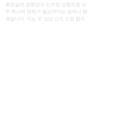
화요일에 공화당과 민주당 상원의원 모
두 회사의 변화가 필요하다는 점에서 뭉
쳤습니다. 이는 두 정당 간의 드문 합의 
주제였습니다.
리처드 블루멘탈 민주당 상원의원은 "오
늘날 페이스북이 가하는 자기 이익과 자
기 가치에 대한 피해는 한 세대를 괴롭힐 
것"이라고 말했다.
그는 담배 회사가 담배 제품의 유해한 영
향을 숨긴 방법을 언급하며 "빅 테크는 
이제 입이 떡 벌어지는 빅 담배의 순간에 
직면해 있다"고 덧붙였다.
동료 공화당원 댄 설리번은 세상이 뒤를 
돌아보고 "우리가 무슨 생각을 하고 있었
던 거지?"라고 물을 것이라고 말했다. 페
이스북이 어린이들에게 미치는 영향에 