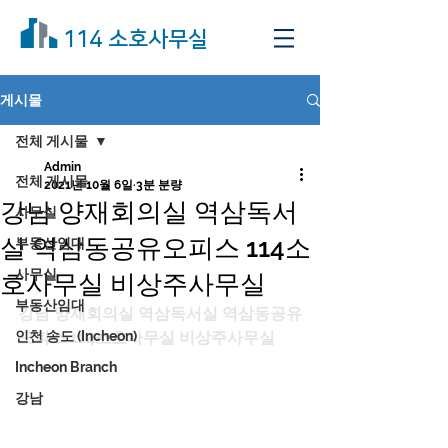
114 소호사무실
게시물
전체 게시물
Admin
전체 게시물
2021년 10월 6일
3분 분량
강남 양재회의실 역삼독서
사무실
실 역삼동공유오피스 114소
부동산임대
사무실
호사무실 비상주사무실
부동산임대
강남 양재회의실 역삼독서실 역삼동공유
인천 송도 (Incheon)
오피스 114소호사무실 비상주사무실
Incheon Branch
강남