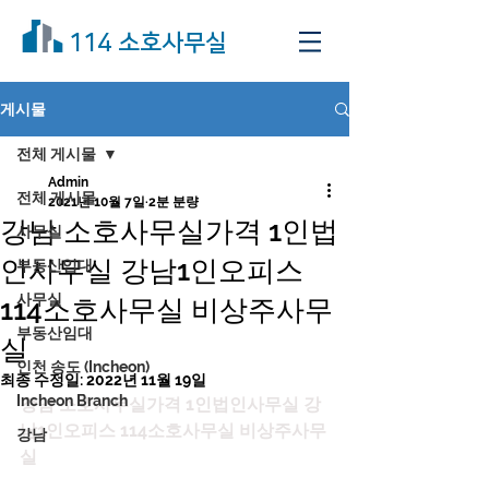
114 소호사무실
게시물
전체 게시물
Admin
전체 게시물
2021년 10월 7일
2분 분량
강남 소호사무실가격 1인법
사무실
인사무실 강남1인오피스
부동산임대
사무실
114소호사무실 비상주사무
부동산임대
실
인천 송도 (Incheon)
최종 수정일:
2022년 11월 19일
Incheon Branch
강남 소호사무실가격 1인법인사무실 강
남1인오피스 114소호사무실 비상주사무
강남
실