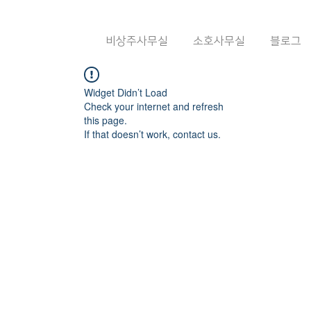
비상주사무실
소호사무실
블로그
Widget Didn’t Load
Check your internet and refresh
this page.
If that doesn’t work, contact us.