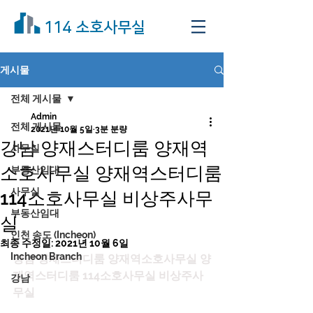
114 소호사무실
게시물
전체 게시물
Admin
전체 게시물
2021년 10월 5일
3분 분량
강남 양재스터디룸 양재역
사무실
소호사무실 양재역스터디룸
부동산임대
사무실
114소호사무실 비상주사무
부동산임대
실
인천 송도 (Incheon)
최종 수정일:
2021년 10월 6일
Incheon Branch
강남 양재스터디룸 양재역소호사무실 양
재역스터디룸 114소호사무실 비상주사
강남
무실