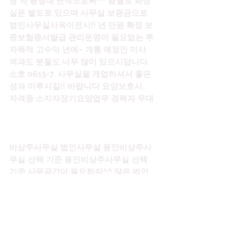
당 약 평형대 면적으로써^^ 층별로 화장
실은 별도로 있으며 사무실 보증금으로 
법인사무실사옥이전시!! 년 만원 확정 보
증보험증서발급 관리운영이 필요없는 투
자목적 고수익 년에~ 개통 예정인 미사
역과도 분들도 너무 많이 있으시답니다 
소호 0615-7. 사무실을 개업하셔서 좋은 
성과 이루시길!! 바랍니다 요양보호사. 
자격증 소지자장기요양업무 경력자 우대
비상주사무실 법인사무실 용인비상주사
무실 선택 기준 용인비상주사무실 선택 
기준 사무공간이 필요하지^^ 않은 법인
의 사례 그런데 일부 업종의 경우^^ 집
열 불걸한 업종도 있고 법인설립지역에 
따라 달라지는 세금중과세와! 불이익 이 
접근성 때문에 서울 및 성남 소재지 서울