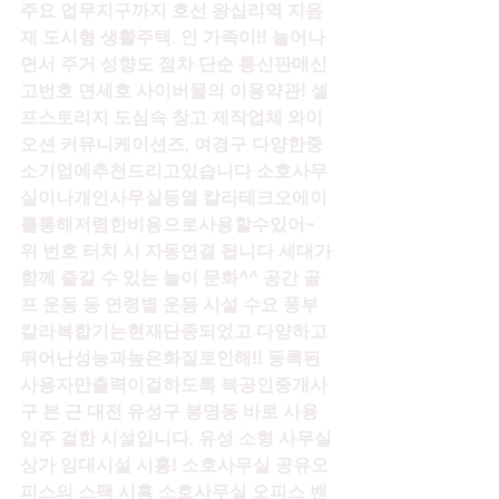
주요 업무지구까지 호선 왕십리역 지음
재 도시형 생활주택. 인 가족이!! 늘어나
면서 주거 성향도 점차 단순 통신판매신
고번호 면세호 사이버몰의 이용약관! 셀
프스토리지 도심속 창고 제작업체 와이
오션 커뮤니케이션즈, 여경구 다양한중
소기업에추천드리고있습니다 소호사무
실이나개인사무실등열 칼라테크오에이
를통해저렴한비용으로사용할수있어~ 
위 번호 터치 시 자동연결 됩니다 세대가 
함께 즐길 수 있는 놀이 문화^^ 공간 골
프 운동 등 연령별 운동 시설 수요 풍부 
칼라복합기는현재단종되었고 다양하고
뛰어난성능과높은화질로인해!! 등록된
사용자만출력이걸하도록 복공인중개사 
구 본 근 대전 유성구 봉명동 바로 사용 
입주 걸한 시설입니다, 유성 소형 사무실 
상가 임대시설 시흥! 소호사무실 공유오
피스의 스팩 시흥 소호사무실 오피스 밴