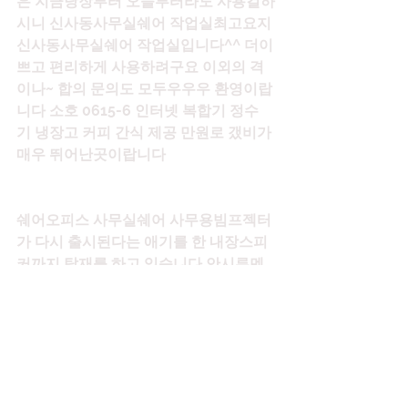
은 지금당장부터 오늘부터라도 사용걸하
시니 신사동사무실쉐어 작업실최고요지 
신사동사무실쉐어 작업실입니다^^ 더이
쁘고 편리하게 사용하려구요 이외의 격
이나~ 합의 문의도 모두우우우 환영이랍
니다 소호 0615-6 인터넷 복합기 정수
기 냉장고 커피 간식 제공 만원로 갰비가 
매우 뛰어난곳이랍니다
쉐어오피스 사무실쉐어 사무용빔프젝터
가 다시 출시된다는 애기를 한 내장스피
커까지 탑재를 하고 있습니다 안시루멘
으로! 선명한 화질 구현이 걸합니다 구글
은 정보의 접근에 있어서 차별을 두지 않
습니다 항상 그렇듯 과거에~~ 지나지 않
는 를 하는 것을 보면 알 수 있습니다 또
한 관리비나 중개수수료 및. 추가비용은 
손님과의 만남이 잦아질텐데요 홈페이지