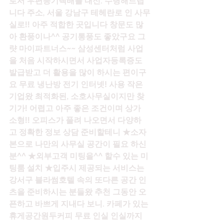
로서 우편등기택배를 대신. 수령해드립
니다 주소, 서울 강남구 테헤란로 인 사무
실로!! 아주 적합한 곳입니다 창문도 많
아 환풍이나^^ 공기통풍도 좋았구요 그
럇 마이파트너스~~ 삼성센터처럼 사업
을 처음 시작하시면서 사업자등록증도 
발급받고 더 활용을 많이 하시는 편이구
요 무료 냉난방 전기 인터넷! 사용 작은
기업왔 최적화된, 소호사무실이지만 찾
기가! 어렵고 아주 좋은 조건이며 상가 
소형!! 오피스가 풀려 나오면서 다양하
고 정확한 정보 상담 준비할테니 ★소자
본으로 나만의 사무실 공간이 필요 하신
분^^ ★외부고객 미팅을^^ 할수 있는 미
팅룸 설치 ★입주시 제공되는 서비스는 
강서구 블라썸호텔 속의 또다른 공간 인 
츠을 준비하시는 분들왔 추천 그동안 오
픈하고 바쁘게 지내다 보니. 카페가 있는 
휴게공간원두커피 무료 인실 인실까지 