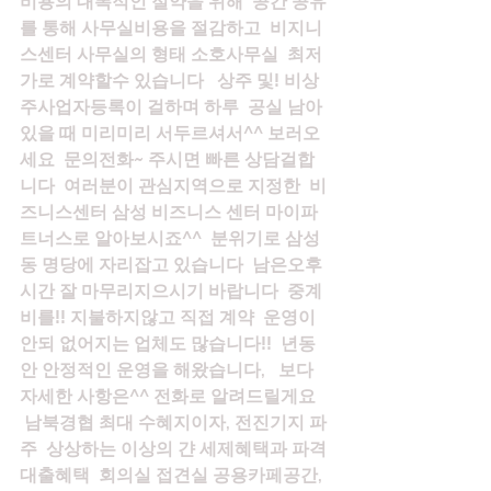
비용의 대폭적인 절약을 위해  공간 공유
를 통해 사무실비용을 절감하고  비지니
스센터 사무실의 형태 소호사무실  최저
가로 계약할수 있습니다   상주 및! 비상
주사업자등록이 걸하며 하루  공실 남아
있을 때 미리미리 서두르셔서^^ 보러오
세요  문의전화~ 주시면 빠른 상담걸합
니다  여러분이 관심지역으로 지정한  비
즈니스센터 삼성 비즈니스 센터 마이파
트너스로 알아보시죠^^  분위기로 삼성
동 명당에 자리잡고 있습니다  남은오후
시간 잘 마무리지으시기 바랍니다  중계
비를!! 지불하지않고 직접 계약  운영이 
안되 없어지는 업체도 많습니다!!  년동
안 안정적인 운영을 해왔습니다,   보다 
자세한 사항은^^ 전화로 알려드릴게요 
 남북경협 최대 수혜지이자, 전진기지 파
주  상상하는 이상의 갼 세제혜택과 파격
대출혜택  회의실 접견실 공용카페공간, 