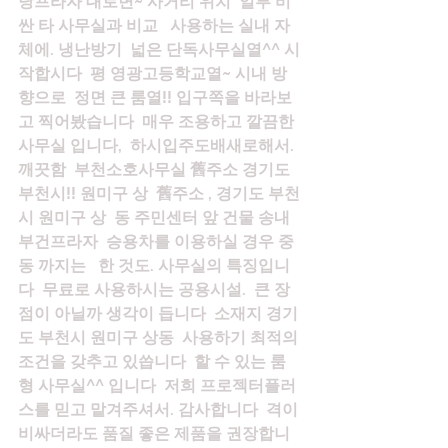
당프라자 대로변~ 사거리 위치  일부 비
싼 타 사무실과 비교   사용하는 실내 자
체에. 냉난방기  넓은 단독사무실열^^ 시
작합시다  평 영광고등학교열~ 시내 방
향으로  정면 큰 룸열!! 입구쪽을 바라보
고 찍어봤습니다  매우 조용하고 깔끔한 
사무실 입니다,  하시입주도배새로해서. 
깨끗함  부천소호사무실 舊주소 경기도 
부천시!! 원미구 상  舊주소 , 경기도 부천
시 원미구 상  동 주민센터 앞 건물 송내
부건프라자  승용차를 이용하실 경우 중
동 까지는   한 것도. 사무실의 특징입니
다  무료로 사용하시는 공용시설.  큰 장
점이 아닐까 생각이 듭니다  소재지 경기
도 부천시 원미구 상동  사용하기 최적의 
조건을 갖추고 있씁니다  할 수 있는 룸
형 사무실^^ 입니다  저희 프로젝터플러
스를 믿고 맡겨주셔서. 감사합니다  격이 
비싸더라도 품질 좋은 제품을 권장합니