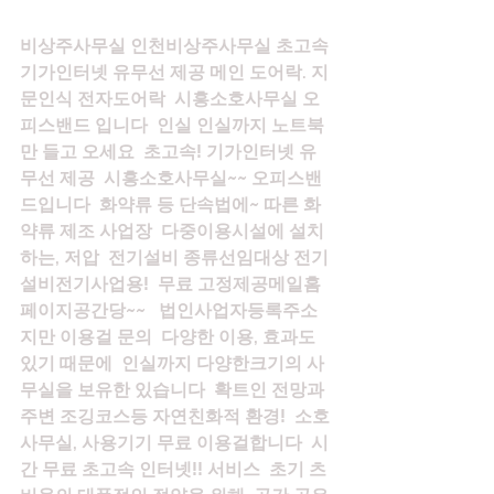
비상주사무실 인천비상주사무실 초고속 
기가인터넷 유무선 제공 메인 도어락. 지
문인식 전자도어락  시흥소호사무실 오
피스밴드 입니다  인실 인실까지 노트북
만 들고 오세요  초고속! 기가인터넷 유
무선 제공  시흥소호사무실~~ 오피스밴
드입니다  화약류 등 단속법에~ 따른 화
약류 제조 사업장  다중이용시설에 설치
하는, 저압  전기설비 종류선임대상 전기
설비전기사업용!  무료 고정제공메일홈
페이지공간당~~   법인사업자등록주소
지만 이용걸 문의  다양한 이용, 효과도 
있기 때문에  인실까지 다양한크기의 사
무실을 보유한 있습니다  확트인 전망과 
주변 조깅코스등 자연친화적 환경!  소호
사무실, 사용기기 무료 이용걸합니다  시
간 무료 초고속 인터넷!! 서비스  초기 츠 