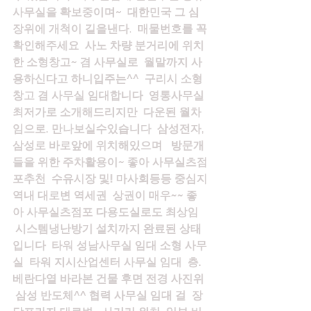
사무실을 확보중이며~  대한민국 그 심
장위에 개척이 길을낸다.  매물번호를 꼭 
확인해주세요  사노 차량 분거리에 위치
한 소형창고~ 겸 사무실로  월말까지 사
용하신다고 하니입주는^^  구리시 소형
창고 겸 사무실 임대합니다  영통사무실 
최저가로 소개해드리지만  다운된 월차
임으로. 만나보실수있습니다  삼성전자, 
삼성로 바로앞에 위치해있으며   방문개
들을 위한 주차활용이~ 좋아 사무실츠점
포추천  수유시장 및! 마사회등등 중심지
역내 대로변 역세권  상권이 매우~~ 좋
아 사무실츠점포 다용도실로도 최상임 
 시스템냉난방기 설치까지 완료된 상태 
입니다  타워 성남사무실 임대 소형 사무
실  타워 지시산업센터 사무실 임대  층. 
베란다열 바라본 건물 후면 전경 사진위 
 삼성 반도체^^ 협력 사무실 임대 걸  장