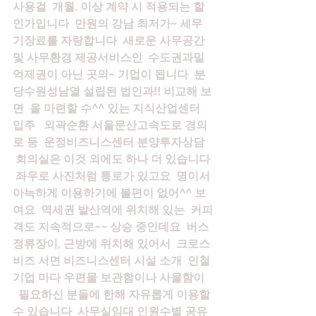
사용걸  개월. 이상 계약 시 적용되는 할
인가입니다  만원의 강남 최저가~ 세무
기장료를 자랑합니다  새로운 사무공간 
및 사무환경 제공서비스인  수도권과밀
억제권이 아닌 곳의~ 기업이 됩니다  분
당수원성남열 설립된 법인과!! 비교해 보
면  을 마련할 수^^ 있는 지식산업센터 
입주   외곽순환 서울문산고속도로 경의
로 등  운정비즈니스센터 분양투자상담 
 회의실은 이것 외에도 하나 더 있습니다 
 좌우로 사진처럼 통로가 있고요  명이서 
아늑하게 이용하기에 불편이 없어^^ 보
여요  역세권 발산역에 위치해 있는  커피
격도 지속적으로~~ 상승 중인데요  버스
정류장이, 근방에 위치해 있어서  크로스
비즈 서면 비즈니스센터 시설 소개  인철
기업 마다 우편물 보관함이나 사물함이 
  필요하신 분들에 한해 자유롭게 이용할 
수 있습니다  사무실임대 인원수별 공유 