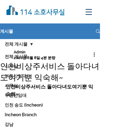
114 소호사무실
게시물
전체 게시물
Admin
전체 게시물
2020년 6월 8일
4분 분량
인천비상주서비스 돌아다녀
사무실
도여기뿐 익숙해~
부동산임대
사무실
인천비상주서비스 돌아다녀도여기뿐 익
숙해~
부동산임대
인천 송도 (Incheon)
Incheon Branch
강남