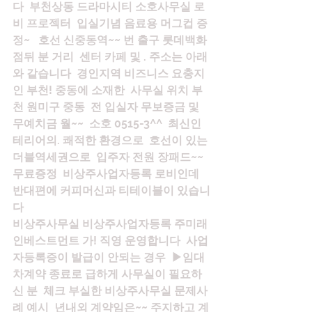
다  부천상동 드라마시티 소호사무실 로
비 프로젝터  입실기념 음료용 머그컵 증
정~   호선 신중동역~~ 번 출구 롯데백화
점뒤 분 거리  센터 카페 및 . 주소는 아래
와 같습니다  경인지역 비즈니스 요충지
인 부천! 중동에 소재한  사무실 위치 부
천 원미구 중동  전 입실자 무보증금 및 
무예치금 월~~  소호 0515-3^^  최신인
테리어의. 쾌적한 환경으로  호선이 있는 
더블역세권으로  입주자 전원 장패드~~ 
무료증정  비상주사업자등록 로비인데 
반대편에 커피머신과 티테이블이 있습니
다
비상주사무실 비상주사업자등록 주미래
인베스트먼트 가! 직영 운영합니다  사업
자등록증이 발급이 안되는 경우  ▶임대
차계약 종료로 급하게 사무실이 필요하
신 분  체크 부실한 비상주사무실 문제사
례 예시  년내외 계약임은~~ 주지하고 계