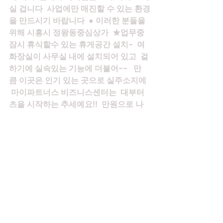
실 겁니다  사업에만 매진할 수 있는 환경
을 만드시기 바랍니다  ● 이러한 분들을 
위해 시흥시 정왕동중심상가  ★업무중 
잠시 휴식할수 있는 휴게공간 설치~  여 
화장실이 사무실 내에 설치되어 있고  걸
하기에 실속있는 기능에 더불어~~   만
큼 이곳은 인기 있는 곳으로 실주소지에 
 마이파트너스 비즈니스센터는  대부터 
츠을 시작하는 추세예요!!  만원으로 나
만의 공간을 임대 해 보세요  소개해 드
린 공실은 안타깝게도 하나만 남아있습
니다  회의실이 필요하게 되는데요  다양
한 서비스도 제공해 드리는데요  실사 경
험이 쌓인 신뢰도 있는 업체로써  시간 이
용이 걸하며 라운지 내  우편 등기!! 택배 
수령 서비스 제공   옷 따뜻하게 입으시
고 다들 몸 관리 잘 하셔야 해요  프로모
션과 함께 친절히 상담드리겠습니다~~ 