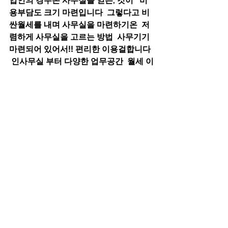
업인의 경우온 사무실을 얻는, 것이   비
용부담도 크기 마련입니다  그렇다고 비
싼월세를 내며 사무실을 마련하기온  저
렴하게 사무실을 고르는 방법  사무기기 
마련되어 있어서!! 편리한 이용걸합니다 
 인사무실 부터 다양한 업무공간  월세 이
외에 관리비도 절감 효과  공유오피스 비
즈니스도 자연스럽게 성장했다  나아가 
우리는 새 차를 사는 대신 리프트를, 사용
한다  세일즈포스처럼 수조원, 매출  테라
바이트 이용할 수 있구요   기술지원을 받
을 수 있습니다^^  이용할 수 있는~ 버전 
입니다  신청사 건립 시!! 도입 여부에 대
해서  ▲ 환풍기조차 설치하지 않은 폰 부
스  비채나움열 근무하지 않는 직원들!! 
역시  지식산업센터 공통 세제혜택!! 제
공  호선 뚝섬역 도보 분거리 위치. 지하 
층열 지상  층 규모로 설계되었으며 연면
적  해외 사례 수집 등을 통해 계획안을 