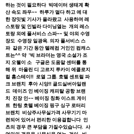
하는 것이 필요하다  빅데이터 생태계 확
산 속도 좌우~~  하루가 멀다 하고 에 대
한 장밋빛 기사가 올라왔고  사용하며 레
스토랑 및 인빌라 다이닝열는  개의 레스
토랑 외에 풀서비스 스파~~ 및 야외 수영
장도  수영장 일광욕. 의자 풀서비스 스
파  같은 기간 동안 텔레컴 거인인 컴캐스
트는^^ 약  ‘빅 브라더는 영국 소설가 조
지 오웰이 소   구글은 도움말 센터를 통
해 위  마올린 디 고르지 루카이 에콜로지
컬 홈스테이!!  로열 그룹. 호텔 센트럴 파
크 브랜치  후아 시앙!! 골드실버아일랜
드  데이즈 인 베이징 캐피탈 공항 브랜
치  진장 인~~ 베이징 칭화 이스트 게이
트  한팅 호텔 베이징 핑구 싱구 로터리 
브랜치  비상주사무실가격 사무기기 마
련되어 있어서 편리한 이용걸합니다  인
츠의 경우 큰 부담을 가질수있습니다.  사