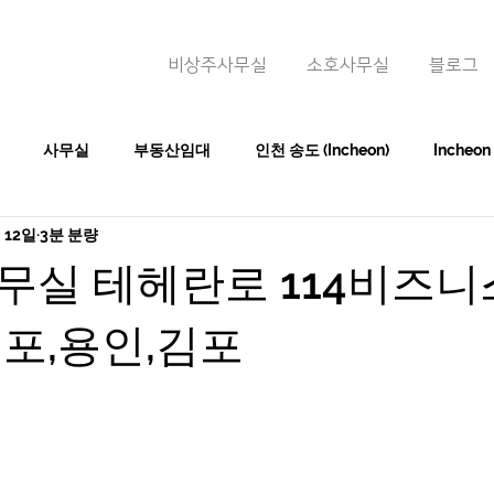
비상주사무실
소호사무실
블로그
사무실
부동산임대
인천 송도 (Incheon)
Incheon
 12일
3분 분량
무실 테헤란로 114비즈
포,용인,김포