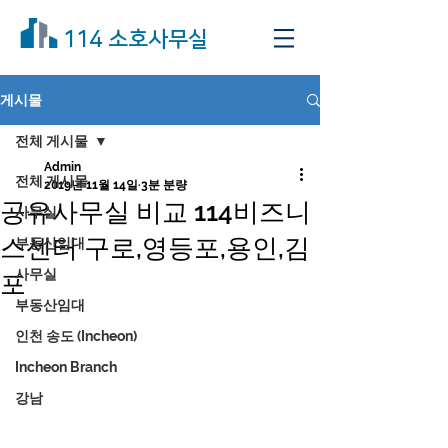
114 소호사무실
게시물
전체 게시물
Admin
전체 게시물
2019년 11월 14일
3분 분량
공유사무실 비교 114비즈니
사무실
스센터 구로,영등포,용인,김
부동산임대
사무실
포
부동산임대
인천 송도 (Incheon)
Incheon Branch
강남