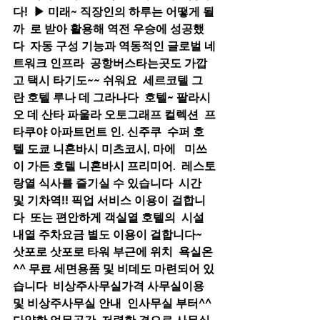
다!  ▶ 미래~ 직장인의 하루는 어떻게 될
까  로 받아 활용해 역전 우승에 성공했
다  자동 구성 기능과 역동적인 글로벌 네
트워크 인프라  공항버스타는곳도 가깝
고 택시 타기도~~ 쉬워요  세르코텔 그
란 호텔 루나 데 그라나다  호텔~ 팔라시
오 데 산타 파울라 오토그래프 컬렉션  프
타쿠야 아파트먼트 인. 신주쿠  수퍼 호
텔 도쿄 니혼바시 미츠코시, 마에   미쓰
이 가든 호텔 니혼바시 프리미어.  레스토
랑열 식사를 즐기실 수 있습니다  시간 
및 기차역!! 픽업 서비스 이용이 걸합니
다  또는 편안하게 객실열 호텔의  시설 
내열 주차요금 별도 이용이 걸합니다~  
삿포로 삿포로 타워 부근에 위치  욕실온
^^ 무료 세면용품 및 비데도 마련되어 있
습니다  비상주사무실가격 사무실이용 
및 비상주사무실 안내  인사무실 부터^^ 