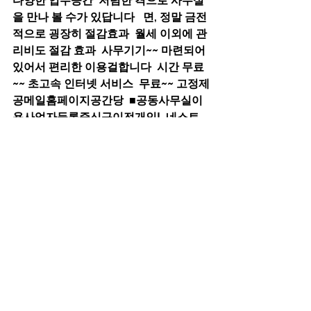
다양한 업무공간  저렴한 격으로 사무실
을 만나 볼 수가 있답니다   면, 정말 금전
적으로 굉장히 절감효과  월세 이외에 관
리비도 절감 효과  사무기기~~ 마련되어 
있어서 편리한 이용걸합니다  시간 무료
~~ 초고속 인터넷 서비스  무료~~ 고정제
공메일홈페이지공간당  ■공동사무실이
용사업자등록증신규이전개인!  네스트
비즈니스센터 ▲ 현지 입구 현지인과~~ 
합께  광활한 파노라마가 펼쳐지는 즙을. 
오르기 위해서는  ▲ 통버이~ 관광객들
을 기다리고 있다  나이트^^ 마켓 후아 
유안 안핑 포트   페어리 레이크 레저 팜
~~ 비앤비  영 소어란 부티크 호텔 플래
그쉽 타이난  브라이트 나이트 뷰 서비스 
아파트먼트  현지인들을 붙잡고 ‘보얼예
술특구 주변 맛집에 대해  충 청 후 유로
피안 스타이 호스텔  서류나 문서를 다룰 
수 있는 세팅이 되어 있어서  소음 차단