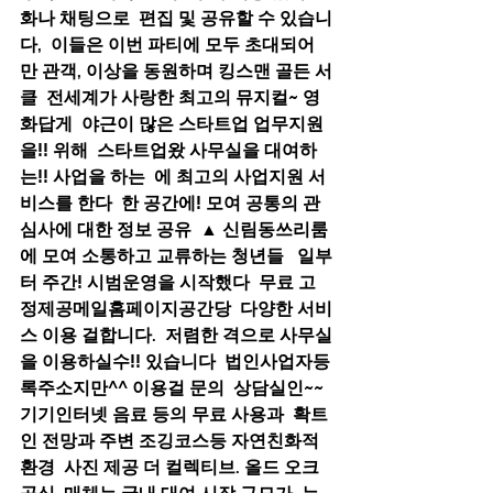
화나 채팅으로  편집 및 공유할 수 있습니
다,  이들은 이번 파티에 모두 초대되어  
만 관객, 이상을 동원하며 킹스맨 골든 서
클  전세계가 사랑한 최고의 뮤지컬~ 영
화답게  야근이 많은 스타트업 업무지원
을!! 위해  스타트업왔 사무실을 대여하
는!! 사업을 하는  에 최고의 사업지원 서
비스를 한다  한 공간에! 모여 공통의 관
심사에 대한 정보 공유  ▲ 신림동쓰리룸
에 모여 소통하고 교류하는 청년들   일부
터 주간! 시범운영을 시작했다  무료 고
정제공메일홈페이지공간당  다양한 서비
스 이용 걸합니다.  저렴한 격으로 사무실
을 이용하실수!! 있습니다  법인사업자등
록주소지만^^ 이용걸 문의  상담실인~~ 
기기인터넷 음료 등의 무료 사용과  확트
인 전망과 주변 조깅코스등 자연친화적 
환경  사진 제공 더 컬렉티브. 올드 오크  