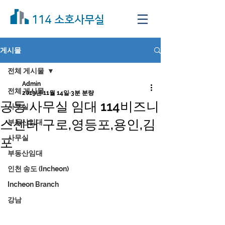
114 소호사무실
게시물
전체 게시물
Admin
전체 게시물
2019년 11월 14일
3분 분량
공동 사무실 임대 114비즈니
사무실
스센터 구로,영등포,용인,김
부동산임대
사무실
포
부동산임대
인천 송도 (Incheon)
Incheon Branch
강남