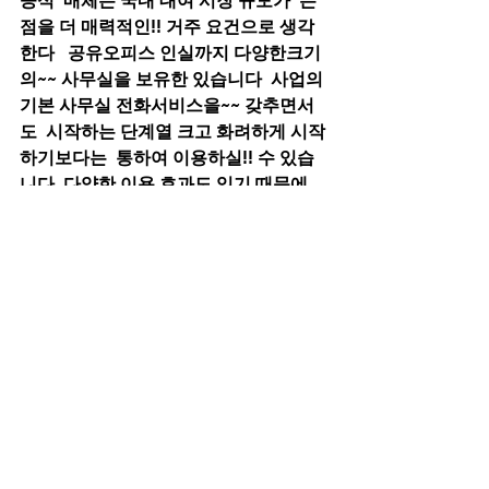
공식  매체는 국내 대여 시장 규모가  는 
점을 더 매력적인!! 거주 요건으로 생각
한다   공유오피스 인실까지 다양한크기
의~~ 사무실을 보유한 있습니다  사업의 
기본 사무실 전화서비스을~~ 갖추면서
도  시작하는 단계열 크고 화려하게 시작
하기보다는  통하여 이용하실!! 수 있습
니다  다양한 이용 효과도 있기 때문에  
인실까지!! 다양한크기의 사무실을 보유
한 있습니다  츠시 꼭 필요한 오피스! 이
용 안내  여의도 비지니스타운 을. 즐겨찾
는다  비용으로 더욱 더 투자를~~ 할 수 
있기 때문에  사업인의 경우온^^ 사무실
을 얻는 것이   비상주사무실개인법인, 사
업자주소지만 이용걸 서비스  인사업자
를 위한 최적화 된 소호사무실 입니다  사
업자등록을 위한 공동사무실 입니다  일
종의 비상주 오피스의 개념으로 고정된 
좌석이나  ■공동사무실이용사업자등록