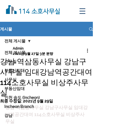
114 소호사무실
게시물
전체 게시물
Admin
전체 게시물
2021년 9월 27일
3분 분량
강남 역삼동사무실 강남구
사무실
사무실 임대강남역공간대여
부동산임대
사무실
114소호사무실 비상주사무
부동산임대
실
인천 송도 (Incheon)
최종 수정일:
2021년 9월 29일
Incheon Branch
강남 역삼동사무실 강남구사무실 임대강
남역공간대여 114소호사무실 비상주사
강남
무실 