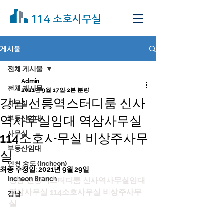
114 소호사무실
게시물
전체 게시물
Admin
전체 게시물
2021년 9월 27일
2분 분량
강남 선릉역스터디룸 신사
사무실
역사무실임대 역삼사무실
부동산임대
사무실
114소호사무실 비상주사무
부동산임대
실
인천 송도 (Incheon)
최종 수정일:
2021년 9월 29일
Incheon Branch
강남 선릉역스터디룸 신사역사무실임대 
역삼사무실 114소호사무실 비상주사무
강남
실