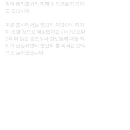
하여 총리로서의 미래에 의문을 제기하
고 있습니다.
여론 조사에서는 연립이 과반수에 미치
지 못할 것으로 예상했지만 2017년보다 
5석 더 많은 중도우파 진보당에 대한 지
지가 급증하면서 연립의 총 의석은 37석
으로 늘어났습니다.
야콥스도티르의 좌파 녹색 운동, 보수 독
립당, 중도 진보당으로 구성된 현 정부는 
선거 전에 과반을 확보하면 지속적인 협
력을 협상하겠다고 밝혔습니다.
비상주 , 사무실 , 공유 , 오피스 , 소호 , 사