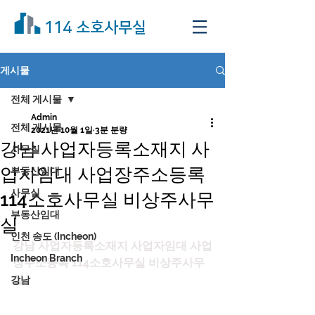
114 소호사무실
게시물
전체 게시물
Admin
전체 게시물
2021년 10월 1일
3분 분량
강남 사업자등록소재지 사
사무실
업자임대 사업장주소등록
부동산임대
사무실
114소호사무실 비상주사무
부동산임대
실
인천 송도 (Incheon)
강남 사업자등록소재지 사업자임대 사업
Incheon Branch
장주소등록 114소호사무실 비상주사무
실
강남