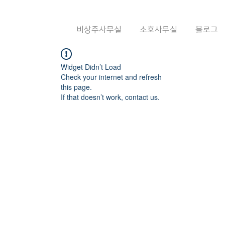
비상주사무실
소호사무실
블로그
Widget Didn’t Load
Check your internet and refresh
this page.
If that doesn’t work, contact us.