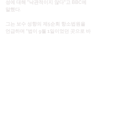
성에 대해 "낙관적이지 않다"고 BBC에 
말했다.
그는 보수 성향의 제5순회 항소법원을 
언급하며 "법이 9월 1일이었던 곳으로 바
로 돌아갈 것입니다. 이것은 미국에서 가
장 보수적인 항소 법원이 될 것"이라고 
말했습니다. 지배.
"그들은 연방 판사를 뒤집을 것이고, 그
것은 원래대로 돌아갈 것이고, 우리는 같
은 배를 탈 것입니다."
VOICES: 텍사스 여성들이 낙태법에 대
해 생각하는 것
분석: 대법원의 낙태 판결의 의미
법을 지지하는 사람들은 판사의 결정을 
거세게 비판했습니다.