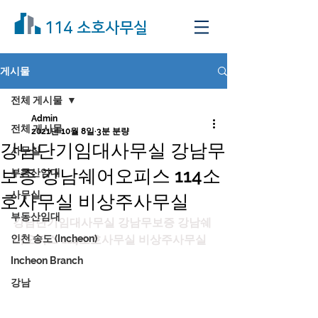
114 소호사무실
게시물
전체 게시물
Admin
전체 게시물
2021년 10월 8일
3분 분량
강남단기임대사무실 강남무
사무실
보증 강남쉐어오피스 114소
부동산임대
사무실
호사무실 비상주사무실
부동산임대
강남단기임대사무실 강남무보증 강남쉐
인천 송도 (Incheon)
어오피스 114소호사무실 비상주사무실
Incheon Branch
강남